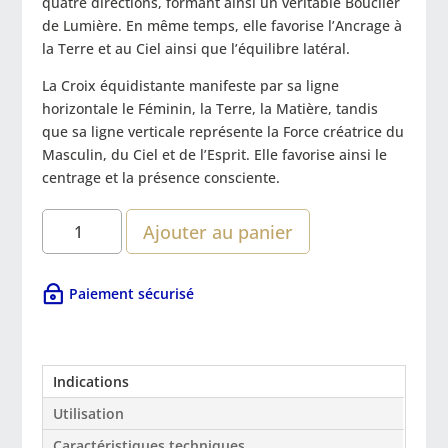
quatre directions, formant ainsi un véritable Bouclier
de Lumière. En même temps, elle favorise l’Ancrage à
la Terre et au Ciel ainsi que l’équilibre latéral.
La Croix équidistante manifeste par sa ligne
horizontale le Féminin, la Terre, la Matière, tandis
que sa ligne verticale représente la Force créatrice du
Masculin, du Ciel et de l’Esprit. Elle favorise ainsi le
centrage et la présence consciente.
quantité
A
Ajouter au panier
de
l
Pendentif
t
Amulette
e
Paiement sécurisé
de
r
protection
n
Croix
a
Isis
Indications
t
i
Utilisation
v
Caractéristiques techniques