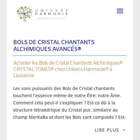
BOLS DE CRISTAL CHANTANTS
ALCHIMIQUES AVANCÉS®
Acheter les Bols de Cristal Chantants Alchimiques®
CRYSTAL TONES® chez Univers Harmonie® à
Lausanne
Les sons puissants des Bols de Cristal chantants
touchent l’essence même de notre Être: notre Âme.
Comment cela peut-il s’expliquer ? Est-ce dû à la
structure tétraédrique du Cristal pur, similaire au
champ MerKaBa et dont les Bols sont composés ? Est-
ce un Lien sacré avec la Source même de notre
LIRE PLUS
Création ? Une chose est sûre : le son-vibration d’un
Bol de Cristal chantant est une connexion à notre