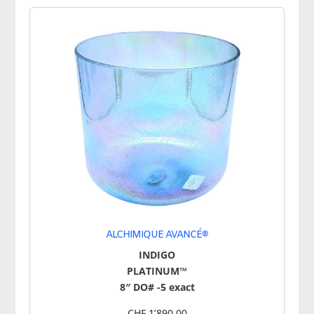
ALCHIMIQUE AVANCÉ®
INDIGO
PLATINUM™
8″ DO# -5 exact
CHF 1’890.00