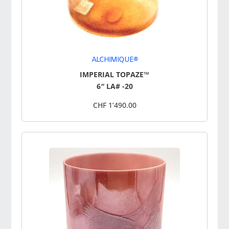
ALCHIMIQUE®
IMPERIAL TOPAZE™
6″ LA# -20
CHF 1’490.00
UNIVERS HARMONIE® est
revendeur certifié par
CRYSTAL TONES® depuis 2006
.
Plus d’information sur les Bols de Cristal Chantants