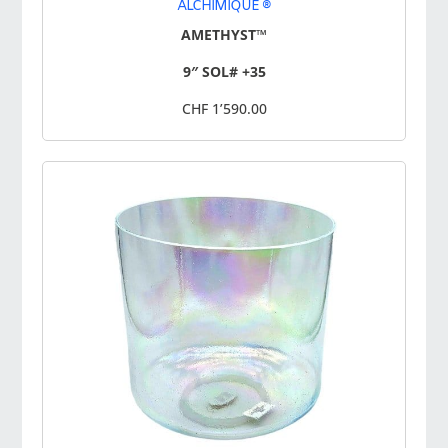
ALCHIMIQUE ®
AMETHYST™
9″ SOL# +35
CHF 1’590.00