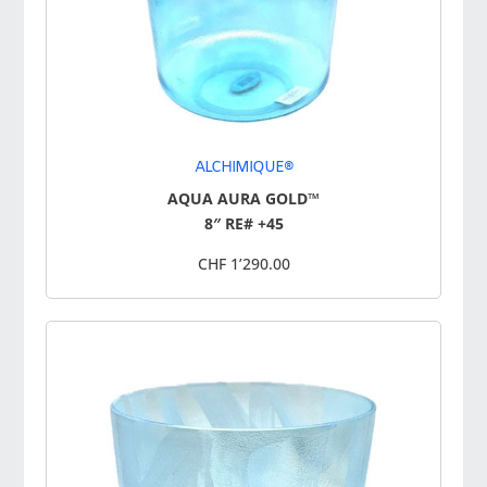
ALCHIMIQUE®
AQUA AURA GOLD™
8″ RE# +45
CHF 1’290.00