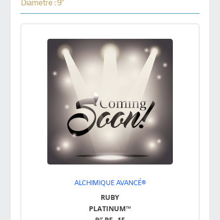
Diamètre : 9″
ALCHIMIQUE AVANCÉ®
RUBY
PLATINUM™
9″ RE -15